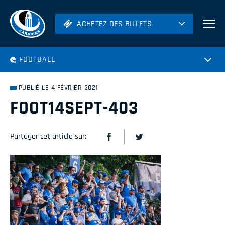
ACHETEZ DES BILLETS
ACHETEZ DES BILLETS
Football
FOOTBALL
Hockey
Soccer
PUBLIÉ LE 4 FÉVRIER 2021
Rugby
FOOT14SEPT-403
Volleyball
Partager cet article sur: