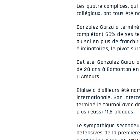
Les quatre complices, qui
collégiaux, ont tous été n
Gonzalez Garza a terminé 
complétant 60% de ses ten
au sol en plus de franchi
éliminatoires, le pivot s
Cet été, Gonzalez Garza 
de 20 ans à Edmonton en 
D’Amours.
Blaise a d’ailleurs été n
internationale. Son inter
terminé le tournoi avec de
plus réussi 11,5 plaqués.
Le sympathique secondeur,
défensives de la première 
nommé la recrue par excell