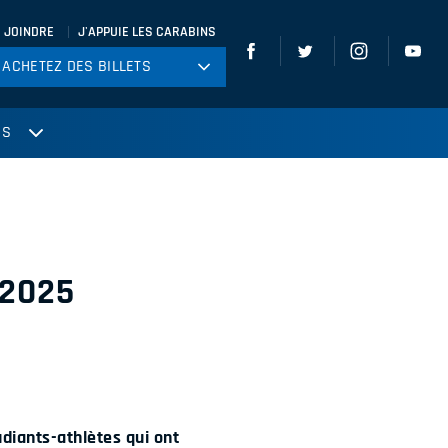
 JOINDRE
J'APPUIE LES CARABINS
ACHETEZ DES BILLETS
ACHETEZ DES BILLETS
tball
US
ckey
ccer
gby
leyball
 2025
udiants-athlètes qui ont