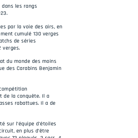
t dans les rangs
023.
s par la voie des airs, en
lement cumulé 130 verges
atchs de séries
 verges.
nnat du monde des moins
rue des Carabins Benjamin
 compétition
 de la conquête. Il a
asses rabattues. Il a de
é sur l’équipe d’étoiles
rcuit, en plus d’être
avec 73 plaqués, 3 sacs, 4