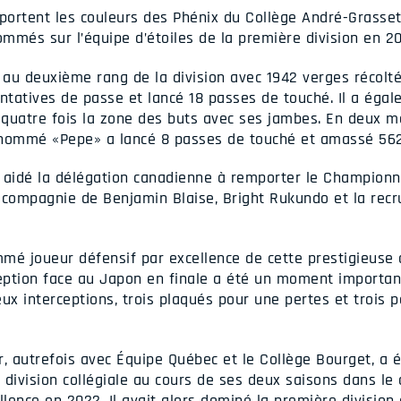
 portent les couleurs des Phénix du Collège André-Grasse
ommés sur l’équipe d’étoiles de la première division en 2
au deuxième rang de la division avec 1942 verges récoltée
tatives de passe et lancé 18 passes de touché. Il a éga
r quatre fois la zone des buts avec ses jambes. En deux m
urnommé «Pepe» a lancé 8 passes de touché et amassé 562
a aidé la délégation canadienne à remporter le Champio
compagnie de Benjamin Blaise, Bright Rukundo et la rec
ommé joueur défensif par excellence de cette prestigieuse
ception face au Japon en finale a été un moment important
ux interceptions, trois plaqués pour une pertes et trois p
 autrefois avec Équipe Québec et le Collège Bourget, a ét
division collégiale au cours de ses deux saisons dans le ci
ence en 2022. Il avait alors dominé la première division 