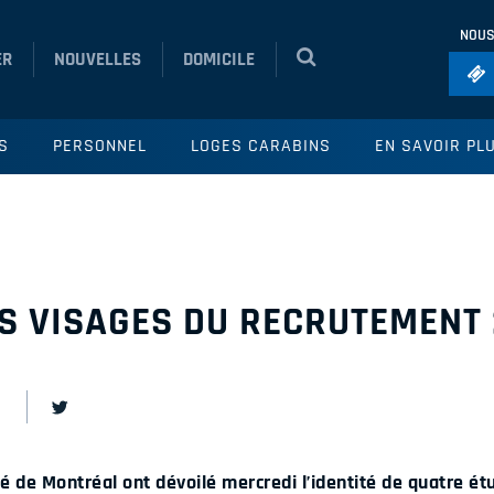
NOUS
ER
NOUVELLES
DOMICILE
Foo
S
PERSONNEL
LOGES CARABINS
EN SAVOIR PL
Ho
So
Ru
Vol
S VISAGES DU RECRUTEMENT
té de Montréal ont dévoilé mercredi l’identité de quatre ét