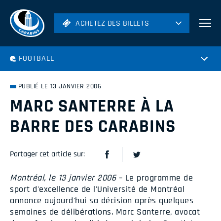
ACHETEZ DES BILLETS
ACHETEZ DES BILLETS
Football
FOOTBALL
Hockey
Soccer
PUBLIÉ LE 13 JANVIER 2006
Rugby
MARC SANTERRE À LA
Volleyball
BARRE DES CARABINS
Partager cet article sur:
Montréal, le 13 janvier 2006
– Le programme de
sport d'excellence de l'Université de Montréal
annonce aujourd'hui sa décision après quelques
semaines de délibérations. Marc Santerre, avocat