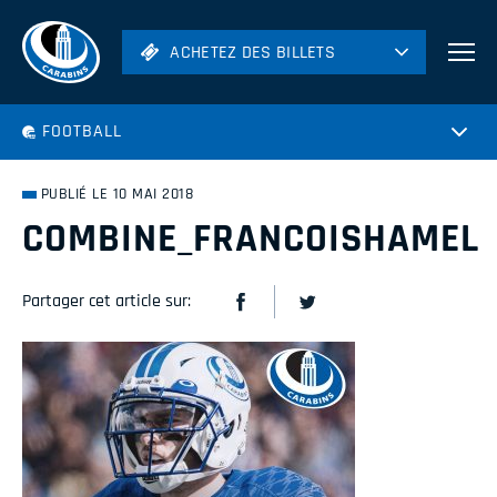
ACHETEZ DES BILLETS
ACHETEZ DES BILLETS
Football
FOOTBALL
Hockey
Soccer
PUBLIÉ LE 10 MAI 2018
Rugby
COMBINE_FRANCOISHAMEL
Volleyball
Partager cet article sur: