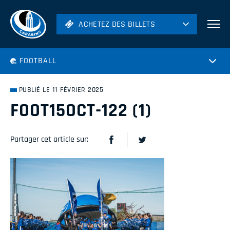
ACHETEZ DES BILLETS
ACHETEZ DES BILLETS
Football
FOOTBALL
Hockey
Soccer
PUBLIÉ LE 11 FÉVRIER 2025
Rugby
FOOT15OCT-122 (1)
Volleyball
Partager cet article sur: