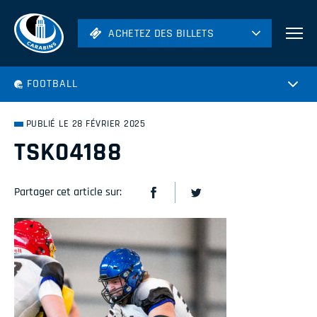
ACHETEZ DES BILLETS
ACHETEZ DES BILLETS
Football
FOOTBALL
Hockey
Soccer
PUBLIÉ LE 28 FÉVRIER 2025
Rugby
TSK04188
Volleyball
Partager cet article sur: