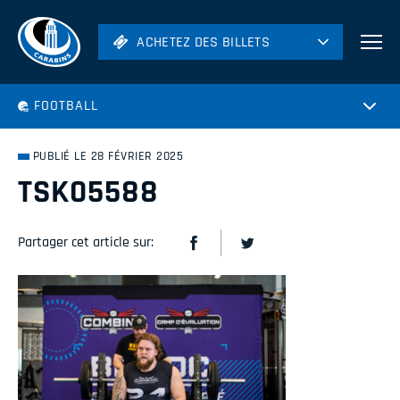
ACHETEZ DES BILLETS
ACHETEZ DES BILLETS
Football
FOOTBALL
Hockey
Soccer
PUBLIÉ LE 28 FÉVRIER 2025
Rugby
TSK05588
Volleyball
Partager cet article sur: