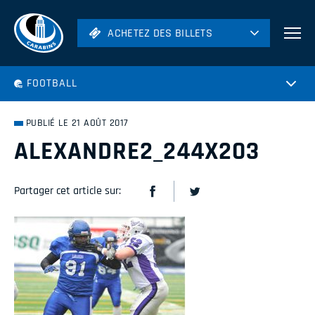
ACHETEZ DES BILLETS
ACHETEZ DES BILLETS
Football
FOOTBALL
Hockey
Soccer
PUBLIÉ LE 21 AOÛT 2017
Rugby
ALEXANDRE2_244X203
Volleyball
Partager cet article sur: