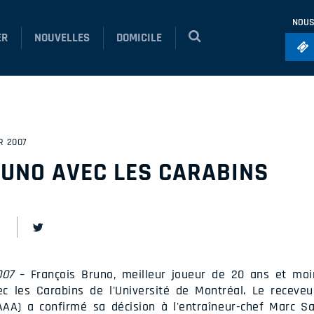
NOUS
ER
NOUVELLES
DOMICILE
Foo
Ho
So
R 2007
Ru
UNO AVEC LES CARABINS
Vol
007
– François Bruno, meilleur joueur de 20 ans et moi
ec les Carabins de l'Université de Montréal. Le receve
 AAA) a confirmé sa décision à l'entraîneur-chef Marc S