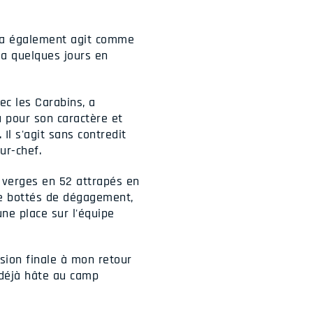
o a également agit comme
 a quelques jours en
c les Carabins, a
u pour son caractère et
 Il s'agit sans contredit
ur-chef.
8 verges en 52 attrapés en
de bottés de dégagement,
une place sur l'équipe
sion finale à mon retour
 déjà hâte au camp