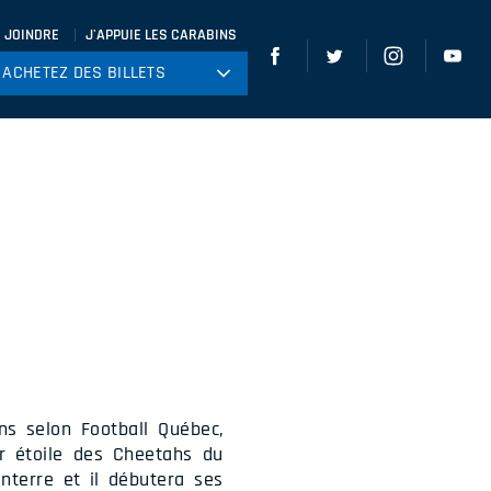
 JOINDRE
J'APPUIE LES CARABINS
ACHETEZ DES BILLETS
ACHETEZ DES BILLETS
tball
ckey
ccer
gby
leyball
ns selon Football Québec,
ur étoile des Cheetahs du
anterre et il débutera ses