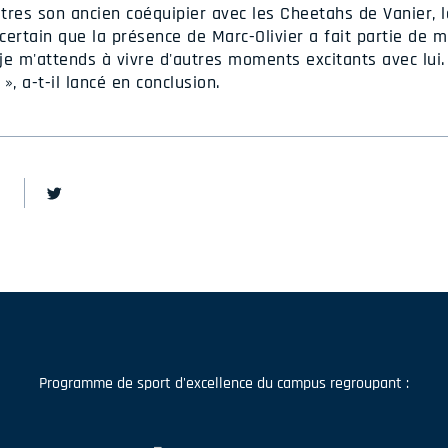
tres son ancien coéquipier avec les Cheetahs de Vanier, l
t certain que la présence de Marc-Olivier a fait partie de m
 je m'attends à vivre d'autres moments excitants avec lui. 
», a-t-il lancé en conclusion.
Programme de sport d'excellence du campus regroupant :