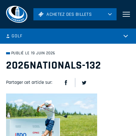
ACHETEZ DES BILLETS
ACHETEZ DES BILLETS
Football
GOLF
Hockey
Soccer
PUBLIÉ LE 19 JUIN 2026
Rugby
2026NATIONALS-132
Volleyball
Partager cet article sur: