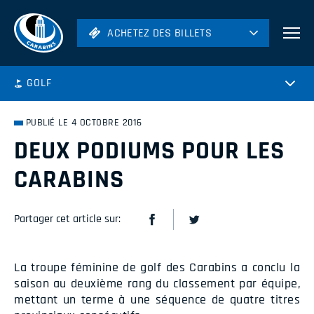
ACHETEZ DES BILLETS
ACHETEZ DES BILLETS
Football
GOLF
Hockey
Soccer
PUBLIÉ LE 4 OCTOBRE 2016
Rugby
DEUX PODIUMS POUR LES
Volleyball
CARABINS
Partager cet article sur:
La troupe féminine de golf des Carabins a conclu la
saison au deuxième rang du classement par équipe,
mettant un terme à une séquence de quatre titres