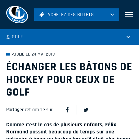
ACHETEZ DES BILLETS
ACHETEZ DES BILLETS
Football
GOLF
Hockey
Soccer
PUBLIÉ LE 24 MAI 2018
Rugby
ÉCHANGER LES BÂTONS DE
Volleyball
HOCKEY POUR CEUX DE
GOLF
Partager cet article sur:
Comme c’est le cas de plusieurs enfants, Félix
Normand passait beaucoup de temps sur une
patinoire à jouer au hockey lorsqu’il était plus jeune.