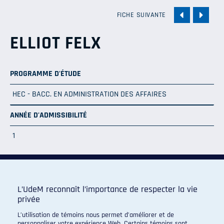
FICHE SUIVANTE
ELLIOT FELX
PROGRAMME D'ÉTUDE
HEC - BACC. EN ADMINISTRATION DES AFFAIRES
ANNÉE D'ADMISSIBILITÉ
1
L’UdeM reconnaît l’importance de respecter la vie
privée
Programme de sport d'excellence du campus regroupant :
L’utilisation de témoins nous permet d’améliorer et de
personnaliser votre expérience Web. Certains témoins sont