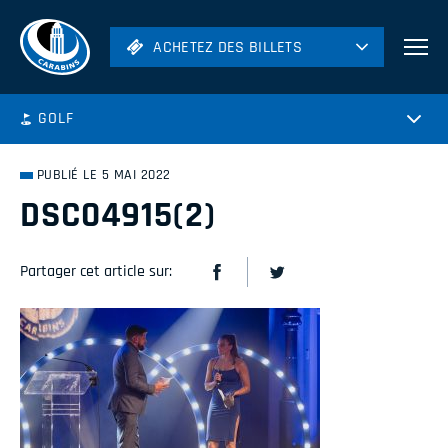
ACHETEZ DES BILLETS
ACHETEZ DES BILLETS
Football
GOLF
Hockey
Soccer
PUBLIÉ LE 5 MAI 2022
Rugby
DSC04915(2)
Volleyball
Partager cet article sur: