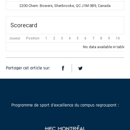
2200 Chem. Bowers, Sherbrooke, QC J1M 0B9, Canada
Scorecard
Joueur
Position
1
2
3
4
5
6
7
8
9
10
11
No data available in table
Partager cet article sur:
Programme de sport d'excellence du campus regroupant :