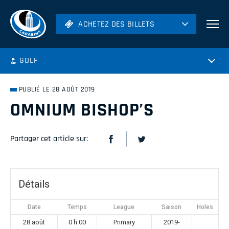
ACHETEZ DES BILLETS
ACHETEZ DES BILLETS
Football
GOLF
Hockey
Soccer
PUBLIÉ LE 28 AOÛT 2019
Rugby
OMNIUM BISHOP’S
Volleyball
Partager cet article sur:
Détails
Date
Temps
League
Saison
Holes
28 août
0 h 00
Primary
2019-