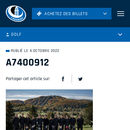
ACHETEZ DES BILLETS
ACHETEZ DES BILLETS
Football
GOLF
Hockey
Soccer
PUBLIÉ LE 4 OCTOBRE 2022
Rugby
A7400912
Volleyball
Partager cet article sur: