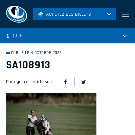
ACHETEZ DES BILLETS
ACHETEZ DES BILLETS
Football
GOLF
Hockey
Soccer
PUBLIÉ LE 4 OCTOBRE 2022
Rugby
SA108913
Volleyball
Partager cet article sur: