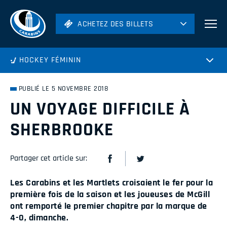
ACHETEZ DES BILLETS
ACHETEZ DES BILLETS
Football
HOCKEY FÉMININ
Hockey
Soccer
PUBLIÉ LE 5 NOVEMBRE 2018
Rugby
UN VOYAGE DIFFICILE À
Volleyball
SHERBROOKE
Partager cet article sur:
Les Carabins et les Martlets croisaient le fer pour la
première fois de la saison et les joueuses de McGill
ont remporté le premier chapitre par la marque de
4-0, dimanche.