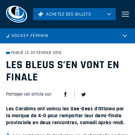
ACHETEZ DES BILLETS
ACHETEZ DES BILLETS
Football
HOCKEY FÉMININ
Hockey
Soccer
PUBLIÉ LE 23 FÉVRIER 2019
Rugby
LES BLEUS S’EN VONT EN
Volleyball
FINALE
Partager cet article sur:
Les Carabins ont vaincu les Gee-Gees d’Ottawa par
la marque de 4-0 pour remporter leur demi-finale
provinciale en deux rencontres, samedi après-midi.