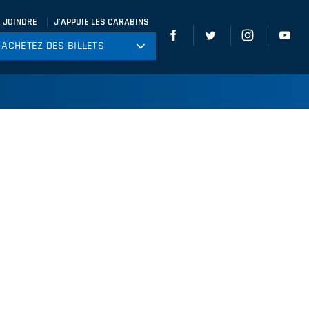
 JOINDRE
J'APPUIE LES CARABINS
ACHETEZ DES BILLETS
ACHETEZ DES BILLETS
tball
ckey
ccer
gby
leyball