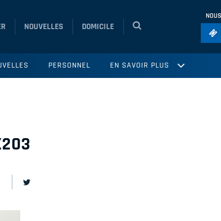
NOUS
ER
NOUVELLES
DOMICILE
Foo
UVELLES
PERSONNEL
EN SAVOIR PLUS
Ho
So
Ru
Vol
X203