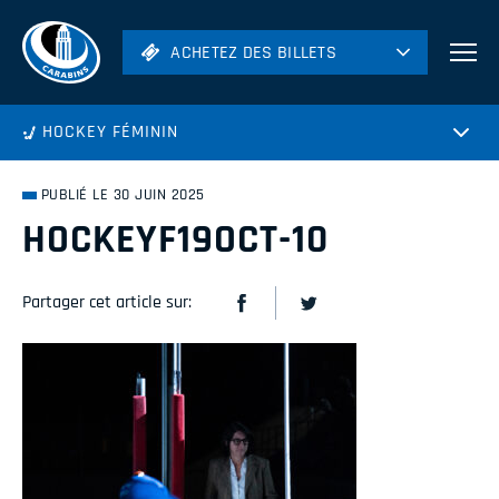
ACHETEZ DES BILLETS
ACHETEZ DES BILLETS
Football
HOCKEY FÉMININ
Hockey
Soccer
PUBLIÉ LE 30 JUIN 2025
Rugby
HOCKEYF19OCT-10
Volleyball
Partager cet article sur: