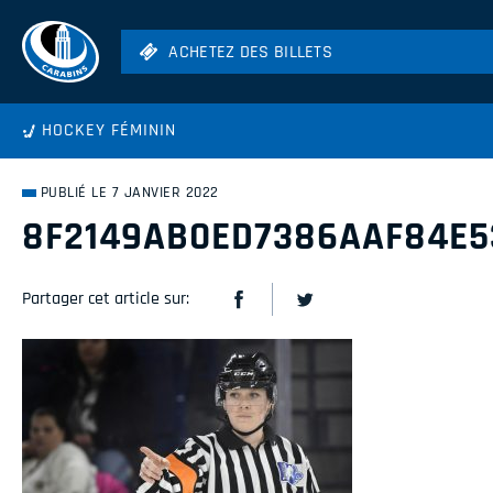
ACHETEZ DES BILLETS
ACHETEZ DES BILLETS
Football
HOCKEY FÉMININ
Hockey
Soccer
PUBLIÉ LE 7 JANVIER 2022
Rugby
8F2149AB0ED7386AAF84E5
Volleyball
Partager cet article sur: