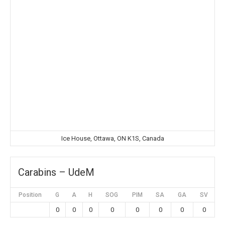
Ice House, Ottawa, ON K1S, Canada
Carabins – UdeM
Position
G
A
H
SOG
PIM
SA
GA
SV
0
0
0
0
0
0
0
0