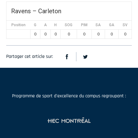
Ravens – Carleton
Position
G
A
H
SOG
PIM
SA
GA
SV
0
0
0
0
0
0
0
0
Partager cet article sur:
Programme de sport d'excellence du campus regroupant :