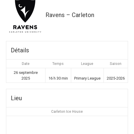
Ravens – Carleton
Détails
Date
Temps
League
Saison
26 septembre
2025
16 h 30 min
Primary League
2025-2026
Lieu
Carleton Ice House