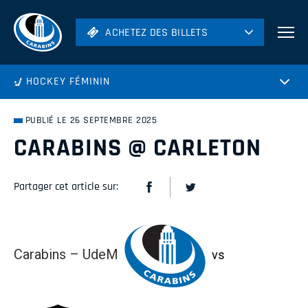
ACHETEZ DES BILLETS
ACHETEZ DES BILLETS
Football
HOCKEY FÉMININ
Hockey
Soccer
PUBLIÉ LE 26 SEPTEMBRE 2025
Rugby
CARABINS @ CARLETON
Volleyball
Partager cet article sur:
Carabins – UdeM
vs