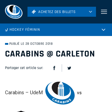
ACHETEZ DES BILLETS
ACHETEZ DES BILLETS
Football
HOCKEY FÉMININ
Hockey
Soccer
PUBLIÉ LE 28 OCTOBRE 2018
Rugby
CARABINS @ CARLETON
Volleyball
Partager cet article sur:
Carabins – UdeM
vs