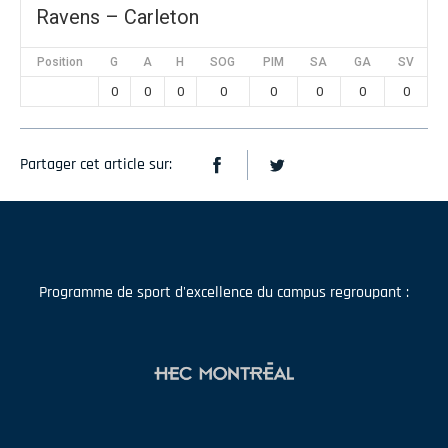
Ravens – Carleton
Position
G
A
H
SOG
PIM
SA
GA
SV
0
0
0
0
0
0
0
0
Partager cet article sur:
Programme de sport d'excellence du campus regroupant :