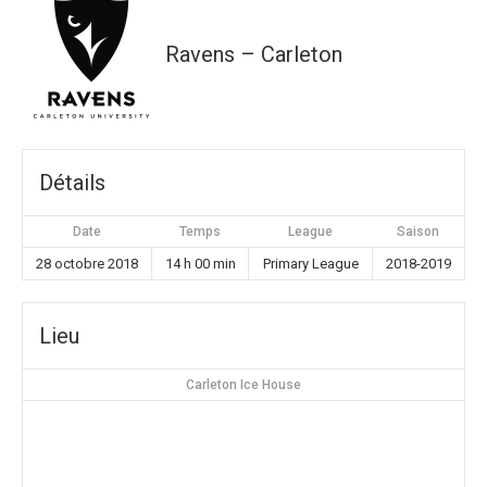
Ravens – Carleton
Détails
Date
Temps
League
Saison
28 octobre 2018
14 h 00 min
Primary League
2018-2019
Lieu
Carleton Ice House