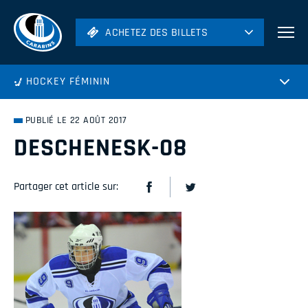
ACHETEZ DES BILLETS
ACHETEZ DES BILLETS
Football
HOCKEY FÉMININ
Hockey
Soccer
PUBLIÉ LE 22 AOÛT 2017
Rugby
DESCHENESK-08
Volleyball
Partager cet article sur: