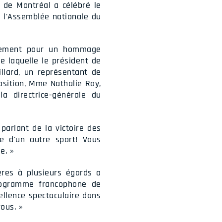
 de Montréal a célébré le
à l'Assemblée nationale du
arlement pour un hommage
e laquelle le président de
llard, un représentant de
osition, Mme Nathalie Roy,
la directrice-générale du
arlant de la victoire des
e d'un autre sport! Vous
e. »
ères à plusieurs égards a
programme francophone de
ellence spectaculaire dans
ous. »