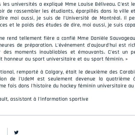
ns les universités a expliqué Mme Louise Béliveau. C'est l
uvoir de rassembler les étudiants, éparpillés dans la ville
re moi aussi, je suis de l'Université de Montréal. Il p
es et le poids des études de dire, moi aussi, je suis capa
 rend tellement fière a confié Mme Danièle Sauvageau
heures de préparation. L'événement d'aujourd'hui est ri
r des moments inoubliables et émouvants. C'est un p
it honneur au sport universitaire et au sport féminin. »
tional, remporté à Calgary, était le deuxième des Carab
ation de l'UdeM est seulement devenue la quatrième
e fois dans l'histoire du hockey féminin universitaire au
ult, assistant à l'information sportive