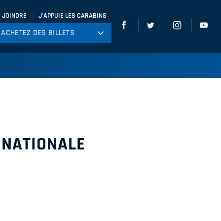
 JOINDRE
J'APPUIE LES CARABINS
ACHETEZ DES BILLETS
ACHETEZ DES BILLETS
tball
ckey
ccer
gby
leyball
 NATIONALE