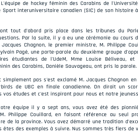
L'équipe de hockey féminin des Carabins de l'Université
port interuniversitaire canadien (SIC) de son histoire 
ont tout d'abord pris place dans les tribunes du P
estions. Par la suite, il y a eu une cérémonie au cours d
. Jacques Chagnon, le premier ministre, M. Philippe Coui
M. Sylvain Pagé, une porte-parole du deuxième groupe d'opp
aires étudiantes de l'UdeM, Mme Louise Béliveau, et 
in des Carabins, Danièle Sauvageau, ont pris la parole.
out simplement pas s'est exclamé M. Jacques Chagnon en p
rbirds de UBC en finale canadienne. On dirait un scor
 vos études et c'est inspirant pour nous et notre jeuness
otre équipe il y a sept ans, vous avez été des pionni
 M. Philippe Couillard, en faisant référence au seul 
ire de la province. Vous avez démarré une tradition d'exc
ous êtes des exemples à suivre. Nus sommes très fiers de v