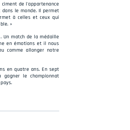
e ciment de l'appartenance
 et dans le monde. Il permet
ermet à celles et ceux qui
ble. »
. Un match de la médaille
che en émotions et il nous
eu comme allonger notre
ins en quatre ans. En sept
 à gagner le championnat
 pays.