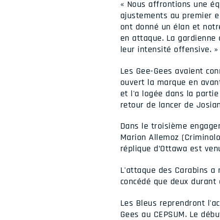
« Nous affrontions une é
ajustements au premier en
ont donné un élan et notr
en attaque. La gardienne 
leur intensité offensive. »
Les Gee-Gees avaient conn
ouvert la marque en avant
et l'a logée dans la part
retour de lancer de Josian
Dans le troisième engagem
Marion Allemoz (Criminolog
réplique d’Ottawa est ven
L'attaque des Carabins a m
concédé que deux durant 
Les Bleus reprendront l'a
Gees au CEPSUM. Le début 