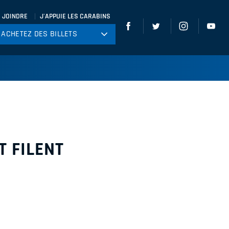
 JOINDRE
J'APPUIE LES CARABINS
ACHETEZ DES BILLETS
ACHETEZ DES BILLETS
tball
ckey
ccer
gby
leyball
T FILENT