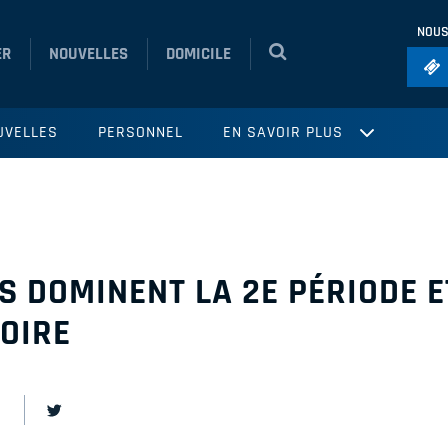
NOUS
ER
NOUVELLES
DOMICILE
Foo
UVELLES
PERSONNEL
EN SAVOIR PLUS
Ho
So
Ru
Vol
S DOMINENT LA 2E PÉRIODE E
TOIRE