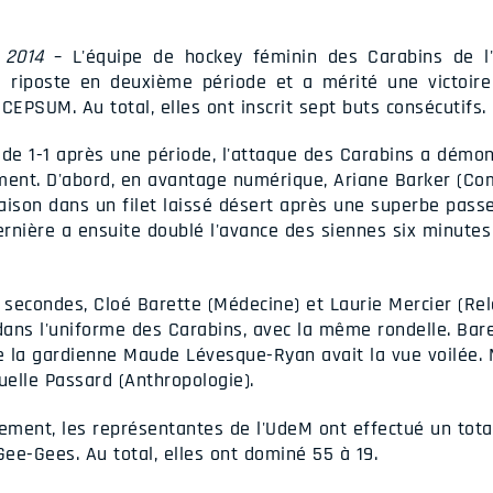
 2014
– L'équipe de hockey féminin des Carabins de l'
 riposte en deuxième période et a mérité une victoire
CEPSUM. Au total, elles ont inscrit sept buts consécutifs.
 de 1-1 après une période, l'attaque des Carabins a démon
ent. D'abord, en avantage numérique, Ariane Barker (C
aison dans un filet laissé désert après une superbe pas
rnière a ensuite doublé l'avance des siennes six minutes 
 secondes, Cloé Barette (Médecine) et Laurie Mercier (Rela
ans l'uniforme des Carabins, avec la même rondelle. Bare
ue la gardienne Maude Lévesque-Ryan avait la vue voilée. M
elle Passard (Anthropologie).
ment, les représentantes de l'UdeM ont effectué un total
ee-Gees. Au total, elles ont dominé 55 à 19.