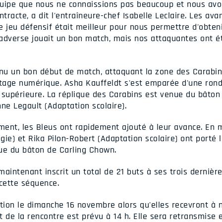
quipe que nous ne connaissions pas beaucoup et nous av
tracte, a dit l'entraîneure-chef Isabelle Leclaire. Les a
e jeu défensif était meilleur pour nous permettre d'obten
adverse jouait un bon match, mais nos attaquantes ont é
u un bon début de match, attaquant la zone des Carabins 
age numérique. Asha Kauffeldt s'est emparée d'une rondel
ie supérieure. La réplique des Carabins est venue du bâto
ne Legault (Adaptation scolaire).
ent, les Bleus ont rapidement ajouté à leur avance. En 
ie) et Rika Pilon-Robert (Adaptation scolaire) ont porté l
ue du bâton de Carling Chown.
aintenant inscrit un total de 21 buts à ses trois dernière
cette séquence.
ction le dimanche 16 novembre alors qu'elles recevront à 
de la rencontre est prévu à 14 h. Elle sera retransmise e