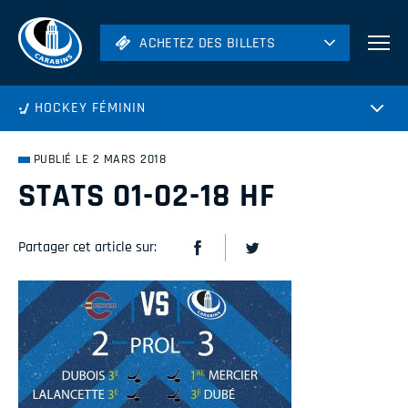
ACHETEZ DES BILLETS
ACHETEZ DES BILLETS
Football
HOCKEY FÉMININ
Hockey
Soccer
PUBLIÉ LE 2 MARS 2018
Rugby
STATS 01-02-18 HF
Volleyball
Partager cet article sur: