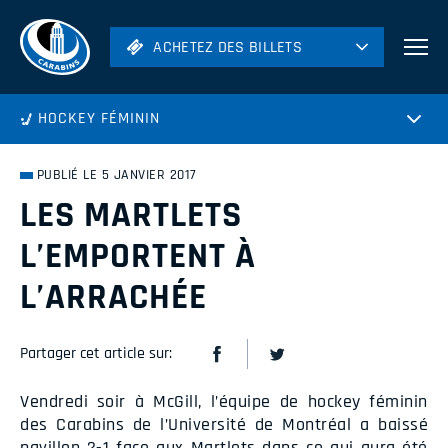
ACHETEZ DES BILLETS
ACHETEZ DES BILLETS
Football
HOCKEY FÉMININ
Hockey
Soccer
PUBLIÉ LE 5 JANVIER 2017
Rugby
LES MARTLETS
Volleyball
L’EMPORTENT À
L’ARRACHÉE
Partager cet article sur:
Vendredi soir à McGill, l’équipe de hockey féminin
des Carabins de l’Université de Montréal a baissé
pavillon 2-1 face aux Martlets dans ce qui aura été