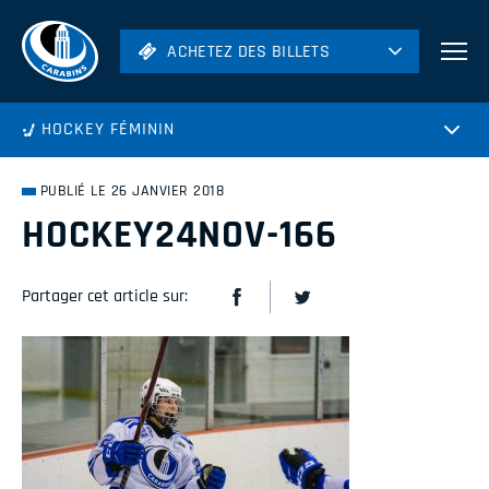
ACHETEZ DES BILLETS
ACHETEZ DES BILLETS
Football
HOCKEY FÉMININ
Hockey
Soccer
PUBLIÉ LE 26 JANVIER 2018
Rugby
HOCKEY24NOV-166
Volleyball
Partager cet article sur: