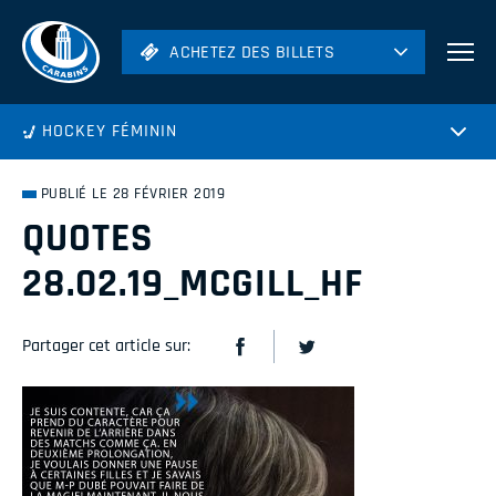
ACHETEZ DES BILLETS
ACHETEZ DES BILLETS
Football
HOCKEY FÉMININ
Hockey
Soccer
PUBLIÉ LE 28 FÉVRIER 2019
Rugby
QUOTES
Volleyball
28.02.19_MCGILL_HF
Partager cet article sur: