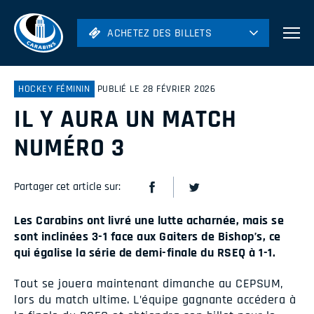
ACHETEZ DES BILLETS
ACHETEZ DES BILLETS
Football
Hockey
HOCKEY FÉMININ
PUBLIÉ LE 28 FÉVRIER 2026
IL Y AURA UN MATCH
Soccer
Rugby
NUMÉRO 3
Volleyball
Partager cet article sur:
Les Carabins ont livré une lutte acharnée, mais se
sont inclinées 3-1 face aux Gaiters de Bishop’s, ce
qui égalise la série de demi-finale du RSEQ à 1-1.
Tout se jouera maintenant dimanche au CEPSUM,
lors du match ultime. L’équipe gagnante accédera à