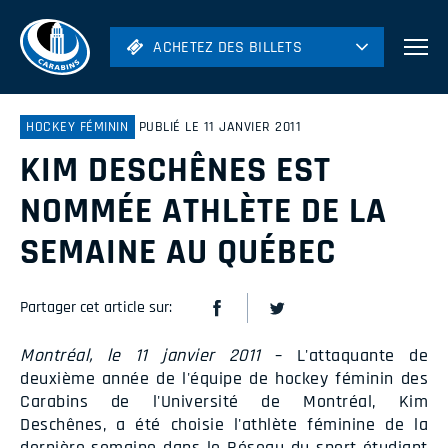
ACHETEZ DES BILLETS
ACHETEZ DES BILLETS
Football
Hockey
HOCKEY FÉMININ
PUBLIÉ LE 11 JANVIER 2011
KIM DESCHÊNES EST
Soccer
Rugby
NOMMÉE ATHLÈTE DE LA
Volleyball
SEMAINE AU QUÉBEC
Partager cet article sur:
Montréal, le 11 janvier 2011
– L'attaquante de
deuxième année de l'équipe de hockey féminin des
Carabins de l'Université de Montréal, Kim
Deschênes, a été choisie l'athlète féminine de la
dernière semaine dans le Réseau du sport étudiant