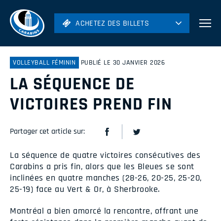
ACHETEZ DES BILLETS
ACHETEZ DES BILLETS
Football
Hockey
VOLLEYBALL FÉMININ
PUBLIÉ LE 30 JANVIER 2026
LA SÉQUENCE DE
Soccer
Rugby
VICTOIRES PREND FIN
Volleyball
Partager cet article sur:
La séquence de quatre victoires consécutives des
Carabins a pris fin, alors que les Bleues se sont
inclinées en quatre manches (28-26, 20-25, 25-20,
25-19) face au Vert & Or, à Sherbrooke.
Montréal a bien amorcé la rencontre, offrant une