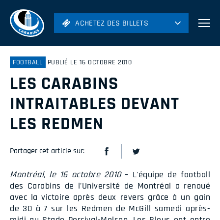
ACHETEZ DES BILLETS
ACHETEZ DES BILLETS
Football
Hockey
FOOTBALL
PUBLIÉ LE 16 OCTOBRE 2010
LES CARABINS
Soccer
Rugby
INTRAITABLES DEVANT
Volleyball
LES REDMEN
Partager cet article sur:
Montréal, le 16 octobre 2010
– L'équipe de football
des Carabins de l'Université de Montréal a renoué
avec la victoire après deux revers grâce à un gain
de 30 à 7 sur les Redmen de McGill samedi après-
midi au Stade Percival-Molson. Les Bleus ont entre