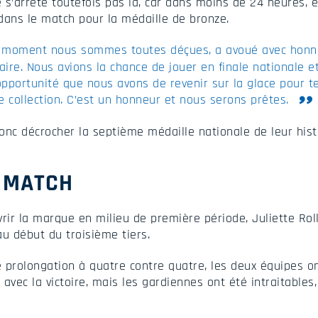
s’arrête toutefois pas là, car dans moins de 24 heures, el
dans le match pour la médaille de bronze.
ce moment nous sommes toutes déçues, a avoué avec honnê
aire. Nous avions la chance de jouer en finale nationale et
l’opportunité que nous avons de revenir sur la glace pour t
 collection. C’est un honneur et nous serons prêtes.
onc décrocher la septième médaille nationale de leur hist
U MATCH
vrir la marque en milieu de première période, Juliette Ro
u début du troisième tiers.
 prolongation à quatre contre quatre, les deux équipes on
avec la victoire, mais les gardiennes ont été intraitable