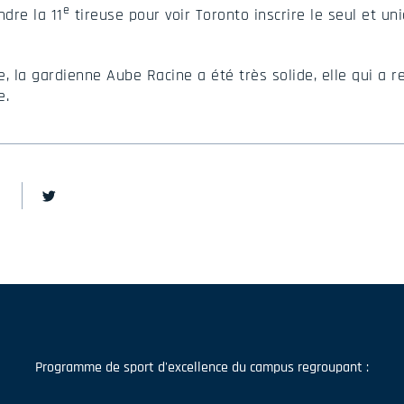
e
ndre la 11
tireuse pour voir Toronto inscrire le seul et un
, la gardienne Aube Racine a été très solide, elle qui a 
e.
Programme de sport d'excellence du campus regroupant :