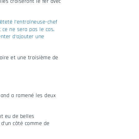
les croiseront le fer avec
teté l’entraîneuse-chef
 ce ne sera pas le cas.
enter d’ajouter une
oire et une troisième de
lland a ramené les deux
t eu de belles
s, d’un côté comme de