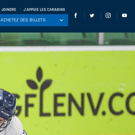
 JOINDRE
J'APPUIE LES CARABINS
ACHETEZ DES BILLETS
ACHETEZ DES BILLETS
tball
ckey
ccer
gby
leyball