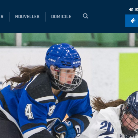
NOUS
ER
NOUVELLES
DOMICILE
Foo
Ho
So
Ru
Vol