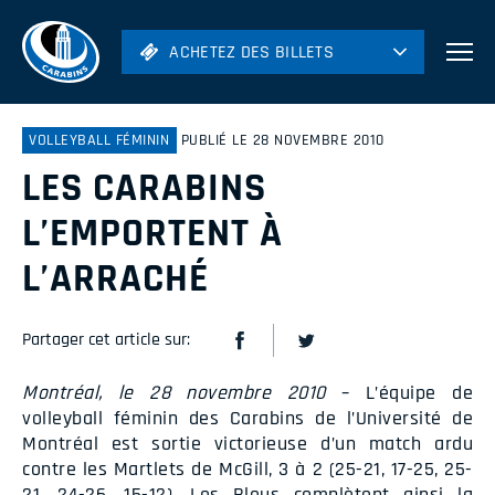
ACHETEZ DES BILLETS
ACHETEZ DES BILLETS
Football
Hockey
VOLLEYBALL FÉMININ
PUBLIÉ LE 28 NOVEMBRE 2010
LES CARABINS
Soccer
Rugby
L’EMPORTENT À
Volleyball
L’ARRACHÉ
Partager cet article sur:
Montréal, le 28 novembre 2010
– L’équipe de
volleyball féminin des Carabins de l’Université de
Montréal est sortie victorieuse d’un match ardu
contre les Martlets de McGill, 3 à 2 (25-21, 17-25, 25-
21, 24-26, 15-12). Les Bleus complètent ainsi la