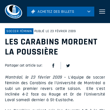
ACHETEZ DES BILLETS
ACHETEZ DES BILLETS
Football
Hockey
SOCCER FÉMININ
PUBLIÉ LE 23 FÉVRIER 2009
LES CARABINS MORDENT
Soccer
Rugby
LA POUSSIÈRE
Volleyball
Partager cet article sur:
Montréal, le 23 février 2009
– L'équipe de soccer
féminin des Carabins de l'Université de Montréal a
subi un premier revers cette saison. Elle s'est
inclinée 4-2 face au Rouge et Or de l'Université
Laval samedi dernier à St-Eustache.