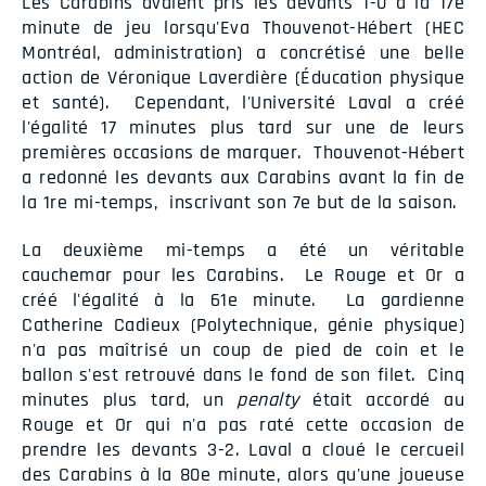
Les Carabins avaient pris les devants 1-0 à la 17e
minute de jeu lorsqu'Eva Thouvenot-Hébert (HEC
Montréal, administration) a concrétisé une belle
action de Véronique Laverdière (Éducation physique
et santé). Cependant, l'Université Laval a créé
l'égalité 17 minutes plus tard sur une de leurs
premières occasions de marquer. Thouvenot-Hébert
a redonné les devants aux Carabins avant la fin de
la 1re mi-temps, inscrivant son 7e but de la saison.
La deuxième mi-temps a été un véritable
cauchemar pour les Carabins. Le Rouge et Or a
créé l'égalité à la 61e minute. La gardienne
Catherine Cadieux (Polytechnique, génie physique)
n'a pas maîtrisé un coup de pied de coin et le
ballon s'est retrouvé dans le fond de son filet. Cinq
minutes plus tard, un
penalty
était accordé au
Rouge et Or qui n'a pas raté cette occasion de
prendre les devants 3-2. Laval a cloué le cercueil
des Carabins à la 80e minute, alors qu'une joueuse