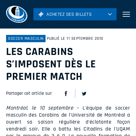
ACHETEZ DES BILLETS
ACHETEZ DES BILLETS
Football
Hockey
SOCCER MASCULIN
PUBLIÉ LE 11 SEPTEMBRE 2010
LES CARABINS
Soccer
Rugby
S’IMPOSENT DÈS LE
Volleyball
PREMIER MATCH
Partager cet article sur:
Montréal, le 10 septembre
– L'équipe de soccer
masculin des Carabins de l'Université de Montréal a
ouvert sa saison régulière d'éclatante façon
vendredi soir. Elle a battu les Citadins de l'UQAM
par la marque de 3 à 0. La nouvelle formation de