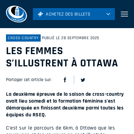
ACHETEZ DES BILLETS
ACHETEZ DES BILLETS
Football
Hockey
CROSS-COUNTRY
PUBLIÉ LE 28 SEPTEMBRE 2025
LES FEMMES
Soccer
Rugby
S’ILLUSTRENT À OTTAWA
Volleyball
Partager cet article sur:
La deuxième épreuve de la saison de cross-country
avait lieu samedi et la formation féminine s’est
démarquée en finissant deuxième parmi toutes les
équipes du RSEQ.
C’est sur le parcours de 6km, à Ottawa que les