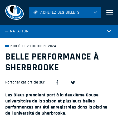
ACHETEZ DES BILLETS
ACHETEZ DES BILLETS
Football
NATATION
Hockey
Soccer
PUBLIÉ LE 28 OCTOBRE 2024
Rugby
BELLE PERFORMANCE À
Volleyball
SHERBROOKE
Partager cet article sur:
Les Bleus prenaient part à la deuxième Coupe
universitaire de la saison et plusieurs belles
performances ont été enregistrées dans la piscine
de l’Université de Sherbrooke.