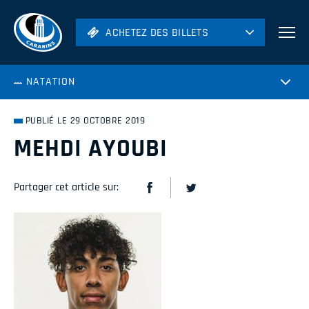
ACHETEZ DES BILLETS
ACHETEZ DES BILLETS
Football
NATATION
Hockey
Soccer
PUBLIÉ LE 29 OCTOBRE 2019
Rugby
MEHDI AYOUBI
Volleyball
Partager cet article sur: