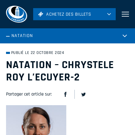
ACHETEZ DES BILLETS
ACHETEZ DES BILLETS
Football
NATATION
Hockey
Soccer
PUBLIÉ LE 22 OCTOBRE 2024
Rugby
NATATION – CHRYSTELE
Volleyball
ROY L’ECUYER-2
Partager cet article sur: