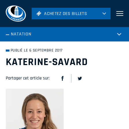
ACHETEZ DES BILLETS
ACHETEZ DES BILLETS
Football
NATATION
Hockey
Soccer
PUBLIÉ LE 6 SEPTEMBRE 2017
Rugby
KATERINE-SAVARD
Volleyball
Partager cet article sur: