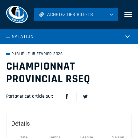
ACHETEZ DES BILLETS
ACHETEZ DES BILLETS
Football
NATATION
Hockey
Soccer
PUBLIÉ LE 15 FÉVRIER 2026
Rugby
CHAMPIONNAT
Volleyball
PROVINCIAL RSEQ
Partager cet article sur:
Détails
Date
Temps
League
Saison