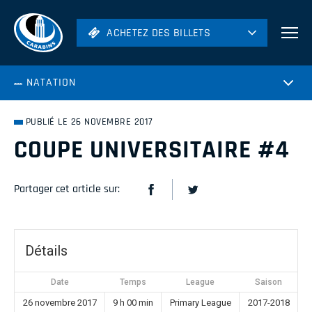
ACHETEZ DES BILLETS
ACHETEZ DES BILLETS
Football
NATATION
Hockey
Soccer
PUBLIÉ LE 26 NOVEMBRE 2017
Rugby
COUPE UNIVERSITAIRE #4
Volleyball
Partager cet article sur:
Détails
Date
Temps
League
Saison
26 novembre 2017
9 h 00 min
Primary League
2017-2018