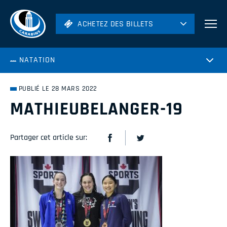
ACHETEZ DES BILLETS
ACHETEZ DES BILLETS
Football
NATATION
Hockey
Soccer
PUBLIÉ LE 28 MARS 2022
Rugby
MATHIEUBELANGER-19
Volleyball
Partager cet article sur: