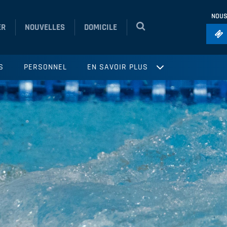
NOUS
ER
NOUVELLES
DOMICILE
Foo
S
PERSONNEL
EN SAVOIR PLUS
Ho
So
Ru
Vol