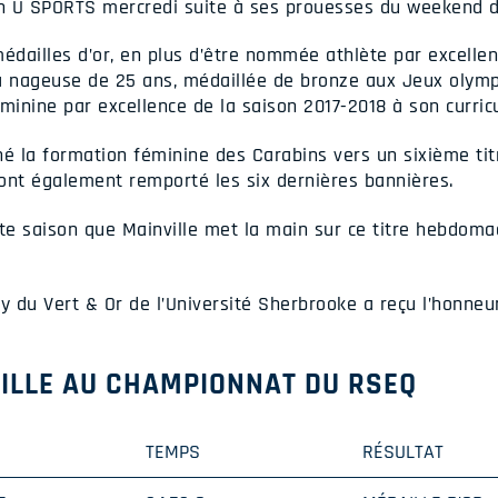
en U SPORTS mercredi suite à ses prouesses du weekend d
médailles d’or, en plus d’être nommée athlète par excelle
a nageuse de 25 ans, médaillée de bronze aux Jeux olymp
féminine par excellence de la saison 2017-2018 à son curric
é la formation féminine des Carabins vers un sixième titr
ont également remporté les six dernières bannières.
tte saison que Mainville met la main sur ce titre hebdoma
 du Vert & Or de l’Université Sherbrooke a reçu l’honneu
ILLE AU CHAMPIONNAT DU RSEQ
TEMPS
RÉSULTAT