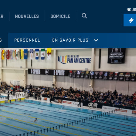
NOUS
ER
NOUVELLES
DOMICILE
Foo
S
PERSONNEL
EN SAVOIR PLUS
Ho
So
Ru
Vol