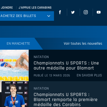
 JOINDRE
J'APPUIE LES CARABINS
ACHETEZ DES BILLETS
ACHETEZ DES BILLETS
tball
ckey
ccer
EN MANCHETTE
Voir toutes les nouvelles
gby
NATATION
leyball
Championnats U SPORTS : Une
autre médaille pour Blamart
EN SAVOIR PLUS
PUBLIÉ LE 13 MARS 2026
NATATION
Championnats U SPORTS :
Blamart remporte la première
médaille des Carabins