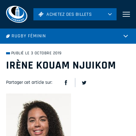
ACHETEZ DES BILLETS
ACHETEZ DES BILLETS
Football
RUGBY FÉMININ
Hockey
Soccer
PUBLIÉ LE 3 OCTOBRE 2019
Rugby
IRÈNE KOUAM NJUIKOM
Volleyball
Partager cet article sur: